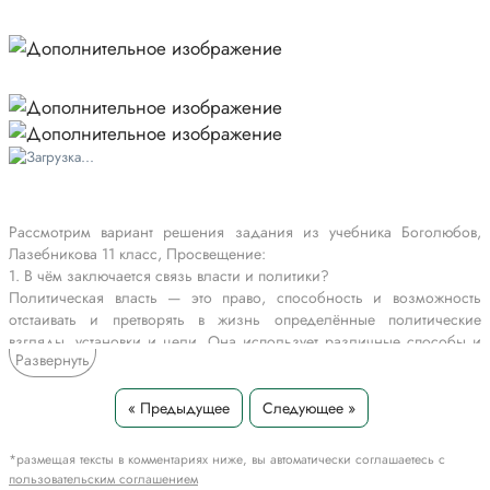
Рассмотрим вариант решения задания из учебника Боголюбов,
Лазебникова 11 класс, Просвещение:
1. В чём заключается связь власти и политики?
Политическая власть — это право, способность и возможность
отстаивать и претворять в жизнь определённые политические
взгляды, установки и цели. Она использует различные способы и
Развернуть
средства воздействия политических субъектов, в первую очередь
государства, на поведение социальных общностей людей,
организаций для управления, координации, согласования
« Предыдущее
Следующее »
интересов всех членов общества и подчинения их единой
политической воле.
*размещая тексты в комментариях ниже, вы автоматически соглашаетесь с
Тесно связанные между собой понятия «политика» и «власть» — это
пользовательским соглашением